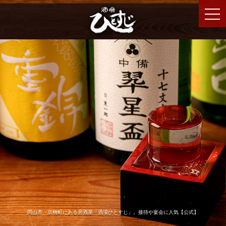
岡山市、京橋町にある居酒屋「酒場ひとすじ」。接待や宴会に人気【公式】