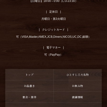
【日曜日】18:00～0:00（L.O.23:30）
定休日
月曜日・第3火曜日
クレジットカード
可（VISA,Master,AMEX,JCB,Diners,NICOS,UC,DC,銀聯）
電子マネー
可（PayPay）
トップ
ひとすじ三大名物
お品書き
お飲み物
宴会・接待
店舗情報